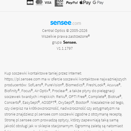
sensee
.com
Central Optics © 2005-2026
Wszelkie prawa zastrzeżone®
grupa
V1.1.1797
Kup soczewki kontaktowe taniej przez Internet:
https://pl.sensee.com
ma w ofercie soczewki kontaktowe najważniejszych
producentów: SofLens®, PureVision®, Biomedics®, FreshLook®, Acuvue®,
Biofinity®, Focus®, Air Optix®, Proclear®, a także płyny do pielęgnacji
soczewek twardych i miękkich: ReNu®, OPTI Free®, Complete®, Biotrue®,
Concerto®, EasySept®, AOSEPT®, OxySept®, Boston®. Niezależnie od tego,
czy cierpisz na krótkowzroczność, nadwzroczność czy astygmatyzm na
stronie znajdziesz
pl.sensee.com
soczewki zgodne z otrzymaną receptą.
Stronę
pl.sensee.com
prowadzą optycy, którzy zapewniają taką samą
jakość obsługi jak w sklepie stacjonarnym. Ogromną zaletą są natomiast