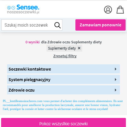
Zamawiam ponownie
0
wyniki
dla
Zdrowie oczu Suplementy diety
Suplementy diety
Zresetuj filtry
Soczewki kontaktowe
System pielęgnacyjny
Zdrowie oczu
PL__lentillesmoinscheres.com vous permet d'acheter des compléments alimentaires. Ils sont
recommandés pour améliorer la production lacrymale, assurer une bonne vision, hydrater
l'œil, protéger la cornée et lutter contre la sécheresse oculaire et le stress oxydatif
Pokaż wszystkie soczewki