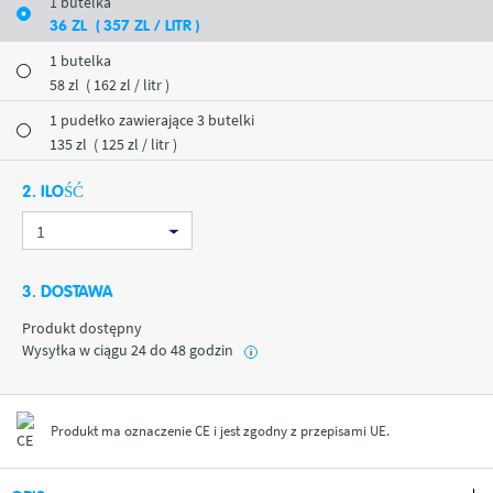
1 butelka
36
ZL
( 357
ZL
/ LITR )
1 butelka
58
zl
( 162
zl
/ litr )
1 pudełko zawierające 3 butelki
135
zl
( 125
zl
/ litr )
2. ILOŚĆ
3. DOSTAWA
Produkt dostępny
Wysyłka w ciągu 24 do 48 godzin
i
Produkt ma oznaczenie CE i jest zgodny z przepisami UE.