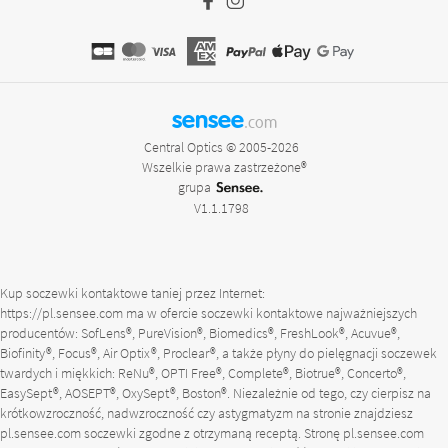
sensee
.com
Central Optics © 2005-2026
Wszelkie prawa zastrzeżone®
grupa
V1.1.1798
Kup soczewki kontaktowe taniej przez Internet:
https://pl.sensee.com
ma w ofercie soczewki kontaktowe najważniejszych
producentów: SofLens®, PureVision®, Biomedics®, FreshLook®, Acuvue®,
Biofinity®, Focus®, Air Optix®, Proclear®, a także płyny do pielęgnacji soczewek
twardych i miękkich: ReNu®, OPTI Free®, Complete®, Biotrue®, Concerto®,
EasySept®, AOSEPT®, OxySept®, Boston®. Niezależnie od tego, czy cierpisz na
krótkowzroczność, nadwzroczność czy astygmatyzm na stronie znajdziesz
pl.sensee.com
soczewki zgodne z otrzymaną receptą. Stronę
pl.sensee.com