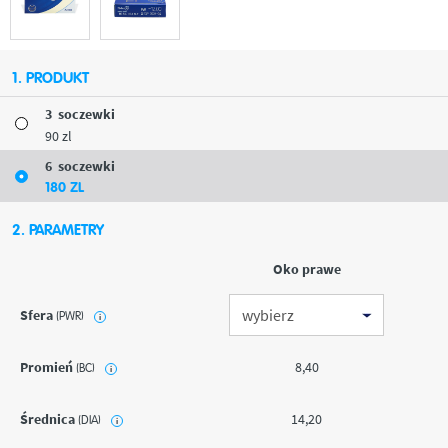
1. PRODUKT
3
soczewki
90
zl
6
soczewki
180
ZL
2. PARAMETRY
Oko prawe
Sfera
(PWR)
i
Promień
8,40
(BC)
i
Średnica
14,20
(DIA)
i