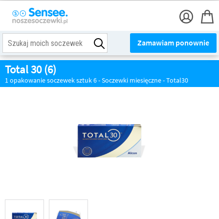
Zamawiam ponownie
Total 30 (6)
1 opakowanie soczewek sztuk 6 - Soczewki miesięczne - Total30