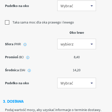
Pudełko na oko
Taka sama moc dla oka prawego i lewego
Oko lewe
Sfera
(PWR)
i
Promień
8,40
(BC)
i
Średnica
14,20
(DIA)
i
Pudełko na oko
3. DOSTAWA
Podaj wartość mocy, aby uzyskać informacje o terminie dostawy.