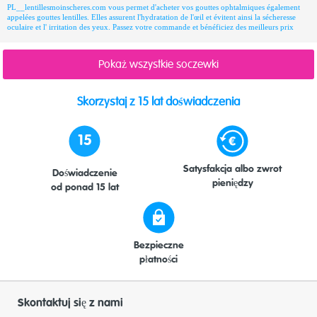
PL__lentillesmoinscheres.com vous permet d'acheter vos gouttes ophtalmiques également
appelées gouttes lentilles. Elles assurent l'hydratation de l'œil et évitent ainsi la sécheresse
oculaire et l' irritation des yeux. Passez votre commande et bénéficiez des meilleurs prix
Pokaż wszystkie soczewki
Skorzystaj z 15 lat doświadczenia
15
Satysfakcja albo zwrot
Doświadczenie
pieniędzy
od ponad 15 lat
Bezpieczne
płatności
Skontaktuj się z nami