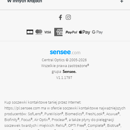
W innych krajach
sensee
.com
Central Optics © 2005-2026
Wszelkie prawa zastrzeżone®
grupa
V1.1.1797
Kup soczewki kontaktowe taniej przez Internet:
https://pl.sensee.com
ma w ofercie soczewki kontaktowe najważniejszych
producentów: SofLens®, PureVision®, Biomedics®, FreshLook®, Acuvue®,
Biofinity®, Focus®, Air Optix®, Proclear®, a także płyny do pielęgnacji
soczewek twardych i miękkich: ReNu®, OPTI Free®, Complete®, Biotrue®,