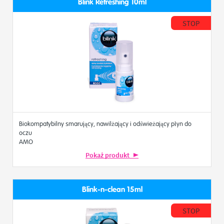
Blink Refreshing 10ml
STOP
Biokompatybilny smarujący, nawilżający i odświeżający płyn do
oczu
AMO
Pokaż produkt
Blink-n-clean 15ml
STOP