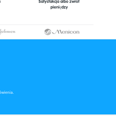
a
Satysfakcja albo zwrot
pieniędzy
mówienia.