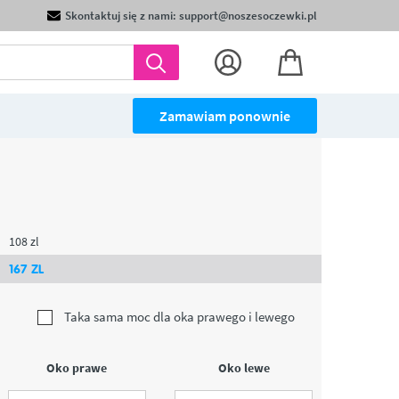
Skontaktuj się z nami: support@noszesoczewki.pl
Zamawiam ponownie
108
zl
167
ZL
Taka sama moc dla oka prawego i lewego
Oko prawe
Oko lewe