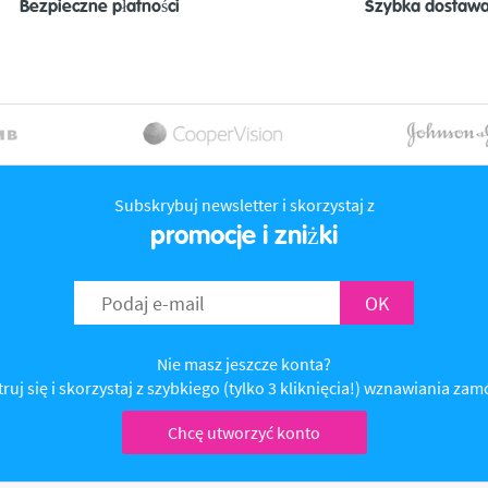
Bezpieczne płatności
Szybka dostaw
Subskrybuj newsletter i skorzystaj z
promocje i zniżki
OK
Nie masz jeszcze konta?
ruj się i skorzystaj z szybkiego (tylko 3 kliknięcia!) wznawiania za
Chcę utworzyć konto