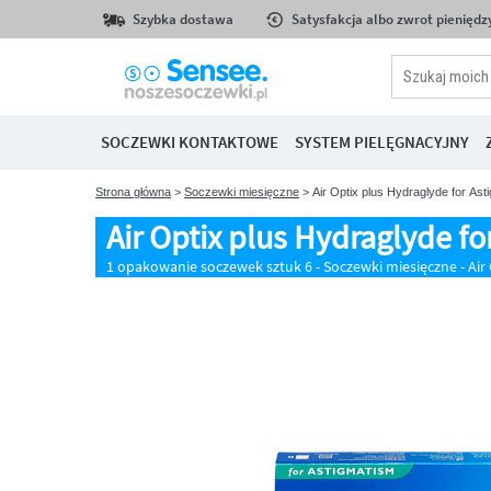
Szybka dostawa
Satysfakcja albo zwrot pieniędz
SOCZEWKI KONTAKTOWE
SYSTEM PIELĘGNACYJNY
Strona główna
>
Soczewki miesięczne
> Air Optix plus Hydraglyde for Ast
Air Optix plus Hydraglyde fo
1 opakowanie soczewek sztu