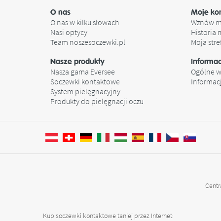
O nas
Moje ko
O nas w kilku słowach
Wznów m
Nasi optycy
Historia
Team noszesoczewki.pl
Moja stre
Nasze produkty
Informa
Nasza gama Eversee
Ogólne w
Soczewki kontaktowe
Informac
System pielęgnacyjny
Produkty do pielęgnacji oczu
Centr
Kup soczewki kontaktowe taniej przez Internet: