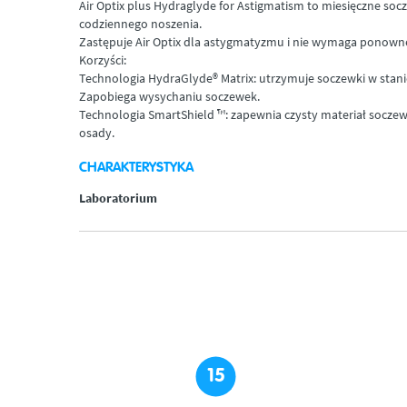
Air Optix plus Hydraglyde for Astigmatism to miesięczne so
codziennego noszenia.
Zastępuje Air Optix dla astygmatyzmu i nie wymaga ponown
Korzyści:
Technologia HydraGlyde® Matrix: utrzymuje soczewki w stani
Zapobiega wysychaniu soczewek.
Technologia SmartShield ™: zapewnia czysty materiał soczew
osady.
CHARAKTERYSTYKA
Laboratorium
15