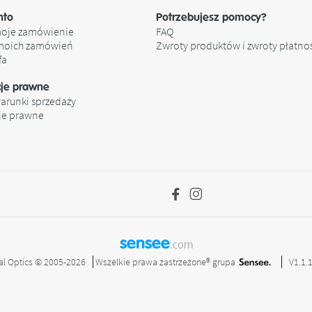
nto
Potrzebujesz pomocy?
oje zamówienie
FAQ
 moich zamówień
Zwroty produktów i zwroty płatno
fa
cje prawne
arunki sprzedaży
je prawne
sensee
.com
al Optics © 2005-2026
Wszelkie prawa zastrzeżone®
grupa
V1.1.