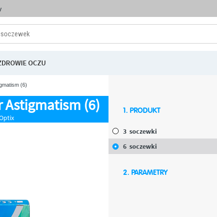
y
ZDROWIE OCZU
igmatism (6)
r Astigmatism (6)
1. PRODUKT
k 6 - Soczewki miesięczne - Air Optix
3
soczewki
6
soczewki
2. PARAMETRY