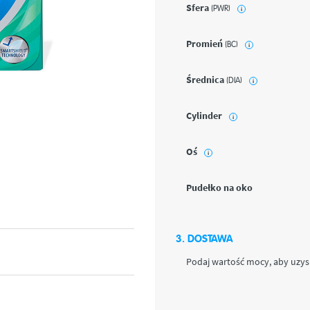
Sfera
(PWR)
i
Promień
(BC)
i
Średnica
(DIA)
i
Cylinder
i
Oś
i
Pudełko na oko
3. DOSTAWA
Podaj wartość mocy, aby uzys